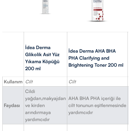
İdea Derma
İdea Derma AHA BHA
Glikolik Asit Yüz
PHA Clarifying and
Yıkama Köpüğü
Brightening Toner 200 ml
200 ml
Kullanım
Cilt
Cilt
C
Cildi
yağdan,makyajdan
AHA BHA PHA içeriği ile
L
Faydası
ve kirden
cilt tonunun eşitlenmesinde
a
arındırmaya
yardımcıdır
yardımcıdır