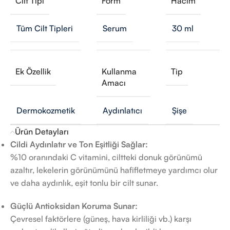
Cilt Tipi
Form
Hacim
Tüm Cilt Tipleri
Serum
30 ml
Ek Özellik
Kullanma
Tip
Amacı
Dermokozmetik
Aydınlatıcı
Şişe
Ürün Detayları
Cildi Aydınlatır ve Ton Eşitliği Sağlar:
%10 oranındaki C vitamini, ciltteki donuk görünümü
azaltır, lekelerin görünümünü hafifletmeye yardımcı olur
ve daha aydınlık, eşit tonlu bir cilt sunar.
Güçlü Antioksidan Koruma Sunar:
Çevresel faktörlere (güneş, hava kirliliği vb.) karşı