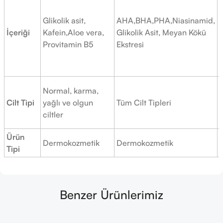
Glikolik asit,
AHA,BHA,PHA,Niasinamid,
İçeriği
Kafein,Aloe vera,
Glikolik Asit, Meyan Kökü
Provitamin B5
Ekstresi
Normal, karma,
Cilt Tipi
yağlı ve olgun
Tüm Cilt Tipleri
v
ciltler
Ürün
Dermokozmetik
Dermokozmetik
Tipi
Benzer Ürünlerimiz