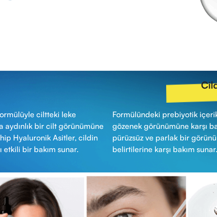
Cil
rmülüyle ciltteki leke
Formülündeki prebiyotik içerik
a aydınlık bir cilt görünümüne
gözenek görünümüne karşı bakı
ip Hyaluronik Asitler, cildin
pürüzsüz ve parlak bir görü
 etkili bir bakım sunar.
belirtilerine karşı bakım sunar