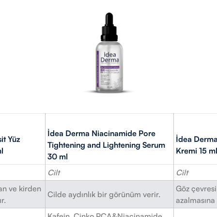
İdea Derma Niacinamide Pore
it Yüz
İdea Derma
Tightening and Lightening Serum
l
Kremi 15 m
30 ml
Cilt
Cilt
an ve kirden
Göz çevres
Cilde aydınlık bir görünüm verir.
r.
azalmasına 
Kafein, Çinko PCA&Niacinamide,