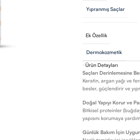
Yıpranmış Saçlar
Ek Özellik
Dermokozmetik
Ürün Detayları
Saçları Derinlemesine Bes
Keratin, argan yağı ve fe
besler, güçlendirir ve yıp
Doğal Yapıyı Korur ve Par
Bitkisel proteinler (buğda
yapısını korumaya yardımcı
Günlük Bakım İçin Uygun
Nazik temizleyici içerikle