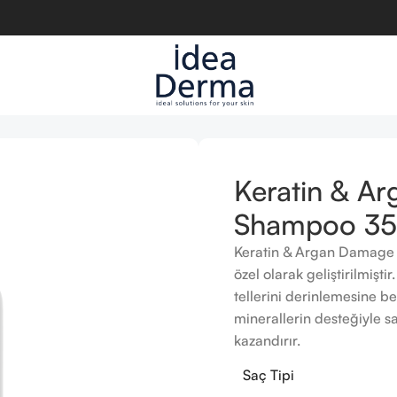
poo 350 ml
Keratin & A
Shampoo 35
Keratin & Argan Damage R
özel olarak geliştirilmişt
tellerini derinlemesine be
minerallerin desteğiyle sa
kazandırır.
Saç Tipi