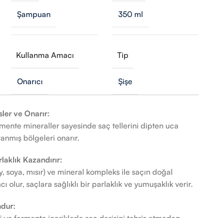
Şampuan
350 ml
Kullanma Amacı
Tip
Onarıcı
Şişe
ler ve Onarır:
rmente mineraller sayesinde saç tellerini dipten uca
ranmış bölgeleri onarır.
laklık Kazandırır:
y, soya, mısır) ve mineral kompleks ile saçın doğal
 olur, saçlara sağlıklı bir parlaklık ve yumuşaklık verir.
dur:
ri ve fermente içeriklerle saç derisini tahriş etmeden