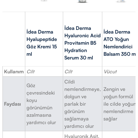
İdea Derma
İdea Derma
İdea Derma
Hyaluronic Acid
Hyalupeptide
ATO Yoğun
Provitamin B5
Göz Kremi 15
Nemlendirici
Hydration
ml
Balsam 350 ml
Serum 30 ml
Kullanım
Cilt
Cilt
Vücut
Cildi
Göz
nemlendirmeye,
Zengin ve
çevresindeki
dolgun ve
yoğun formül
koyu
Faydası
parlak bir
ile cilde yoğun
görünümün
görünüm
nemlendirme
azalmasına
sağlamaya
sağlar
yardımcı olur
yardımcı olur
Hyaluronik Asit,