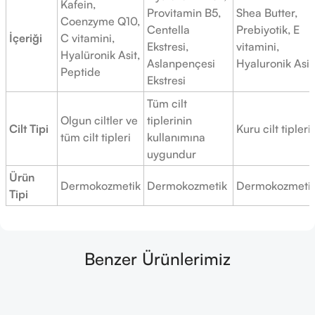
Kafein,
Provitamin B5,
Shea Butter,
Coenzyme Q10,
Centella
Prebiyotik, E
İçeriği
C vitamini,
Ekstresi,
vitamini,
Hyalüronik Asit,
Aslanpençesi
Hyaluronik Asit
Peptide
Ekstresi
Tüm cilt
Olgun ciltler ve
tiplerinin
Cilt Tipi
Kuru cilt tipleri
tüm cilt tipleri
kullanımına
uygundur
Ürün
Dermokozmetik
Dermokozmetik
Dermokozmeti
Tipi
Benzer Ürünlerimiz